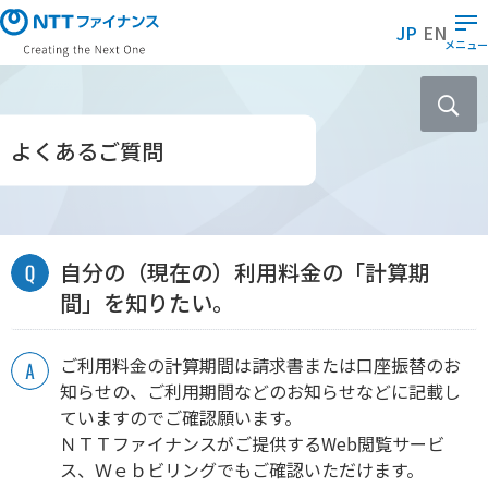
メ
JP
EN
イ
メニュー
ン
コ
ン
テ
よくあるご質問
ン
ツ
に
ス
自分の（現在の）利用料金の「計算期
キ
ッ
間」を知りたい。
プ
ご利用料金の計算期間は請求書または口座振替のお
知らせの、ご利用期間などのお知らせなどに記載し
ていますのでご確認願います。
ＮＴＴファイナンスがご提供するWeb閲覧サービ
ス、Ｗｅｂビリングでもご確認いただけます。