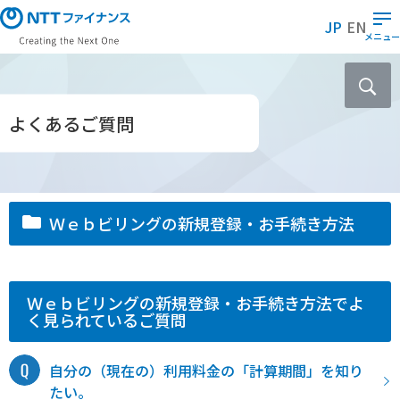
メ
JP
EN
イ
メニュー
ン
コ
ン
テ
よくあるご質問
ン
ツ
に
ス
Ｗｅｂビリングの新規登録・お手続き方法
キ
ッ
プ
Ｗｅｂビリングの新規登録・お手続き方法でよ
く見られているご質問
自分の（現在の）利用料金の「計算期間」を知り
たい。